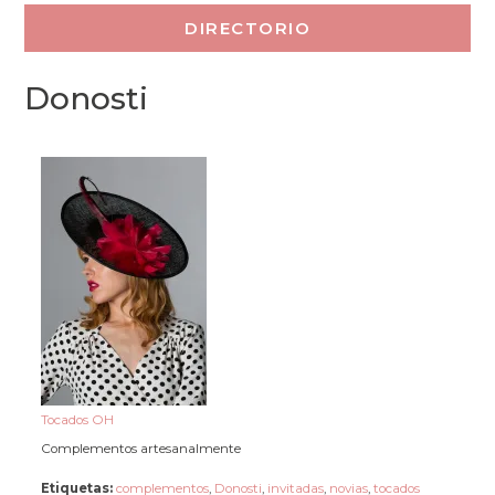
Donosti
Tocados OH
Complementos artesanalmente
Etiquetas:
complementos
,
Donosti
,
invitadas
,
novias
,
tocados