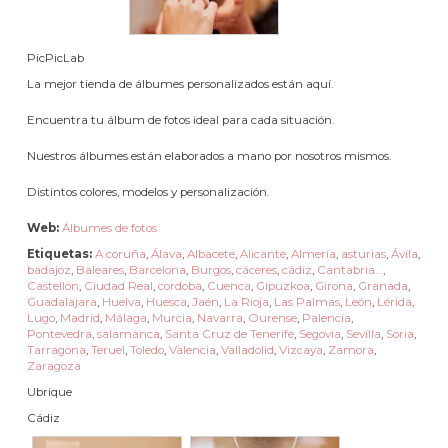
PicPicLab
La mejor tienda de álbumes personalizados están aquí.
Encuentra tu álbum de fotos ideal para cada situación.
Nuestros álbumes están elaborados a mano por nosotros mismos.
Distintos colores, modelos y personalización.
Web:
Álbumes de fotos
Etiquetas:
A coruña
,
Álava
,
Albacete
,
Alicante
,
Almería
,
asturias
,
Ávila
,
badajoz
,
Baleares
,
Barcelona
,
Burgos
,
cáceres
,
cádiz
,
Cantabria…
,
Castellón
,
Ciudad Real
,
cordoba
,
Cuenca
,
Gipuzkoa
,
Girona
,
Granada
,
Guadalajara
,
Huelva
,
Huesca
,
Jaén
,
La Rioja
,
Las Palmas
,
León
,
Lérida
,
Lugo
,
Madrid
,
Málaga
,
Murcia
,
Navarra
,
Ourense
,
Palencia
,
Pontevedra
,
salamanca
,
Santa Cruz de Tenerife
,
Segovia
,
Sevilla
,
Soria
,
Tarragona
,
Teruel
,
Toledo
,
Valencia
,
Valladolid
,
Vizcaya
,
Zamora
,
Zaragoza
Ubrique
Cádiz