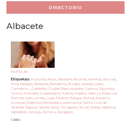
Albacete
PicPicLab
Etiquetas:
A coruña
,
Álava
,
Albacete
,
Alicante
,
Almería
,
asturias
,
Ávila
,
badajoz
,
Baleares
,
Barcelona
,
Burgos
,
cáceres
,
cádiz
,
Cantabria…
,
Castellón
,
Ciudad Real
,
cordoba
,
Cuenca
,
Gipuzkoa
,
Girona
,
Granada
,
Guadalajara
,
Huelva
,
Huesca
,
Jaén
,
La Rioja
,
Las
Palmas
,
León
,
Lérida
,
Lugo
,
Madrid
,
Málaga
,
Murcia
,
Navarra
,
Ourense
,
Palencia
,
Pontevedra
,
salamanca
,
Santa Cruz de
Tenerife
,
Segovia
,
Sevilla
,
Soria
,
Tarragona
,
Teruel
,
Toledo
,
Valencia
,
Valladolid
,
Vizcaya
,
Zamora
,
Zaragoza
Cádiz