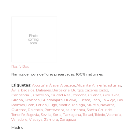
Rosify Box
Ramos de novia de flores preservadas, 100% naturales.
Etiquetas:
A coruña
,
Álava
,
Albacete
,
Alicante
,
Almería
,
asturias
,
Ávila
,
badajoz
,
Baleares
,
Barcelona
,
Burgos
,
cáceres
,
cádiz
,
Cantabria…
,
Castellón
,
Ciudad Real
,
cordoba
,
Cuenca
,
Gipuzkoa
,
Girona
,
Granada
,
Guadalajara
,
Huelva
,
Huesca
,
Jaén
,
La Rioja
,
Las
Palmas
,
León
,
Lérida
,
Lugo
,
Madrid
,
Málaga
,
Murcia
,
Navarra
,
Ourense
,
Palencia
,
Pontevedra
,
salamanca
,
Santa Cruz de
Tenerife
,
Segovia
,
Sevilla
,
Soria
,
Tarragona
,
Teruel
,
Toledo
,
Valencia
,
Valladolid
,
Vizcaya
,
Zamora
,
Zaragoza
Madrid