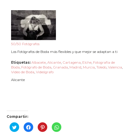
50/50 Fotógrafos
Los Fotógrafos de Boda más flexibles y que mejor se adaptan a ti
Etiquetas:
Albacete
,
Alicante
,
Cartagena
,
Elche
,
Fotografía de
Boda
,
Fotógrafo de Boda
,
Granada
,
Madrid
,
Murcia
,
Toledo
,
Valencia
,
Video de Boda
,
Videógrafo
Alicante
Compartir:
H
H
H
H
a
a
a
a
z
z
z
z