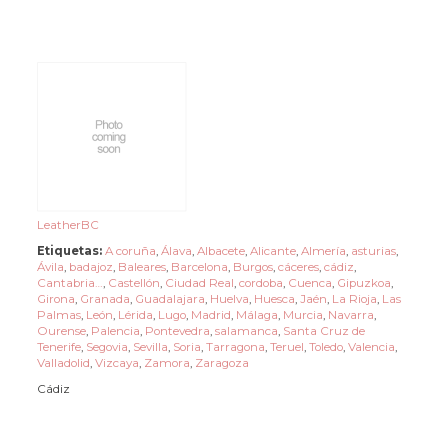
LeatherBC
Etiquetas:
A coruña
,
Álava
,
Albacete
,
Alicante
,
Almería
,
asturias
,
Ávila
,
badajoz
,
Baleares
,
Barcelona
,
Burgos
,
cáceres
,
cádiz
,
Cantabria…
,
Castellón
,
Ciudad Real
,
cordoba
,
Cuenca
,
Gipuzkoa
,
Girona
,
Granada
,
Guadalajara
,
Huelva
,
Huesca
,
Jaén
,
La Rioja
,
Las
Palmas
,
León
,
Lérida
,
Lugo
,
Madrid
,
Málaga
,
Murcia
,
Navarra
,
Ourense
,
Palencia
,
Pontevedra
,
salamanca
,
Santa Cruz de
Tenerife
,
Segovia
,
Sevilla
,
Soria
,
Tarragona
,
Teruel
,
Toledo
,
Valencia
,
Valladolid
,
Vizcaya
,
Zamora
,
Zaragoza
Cádiz