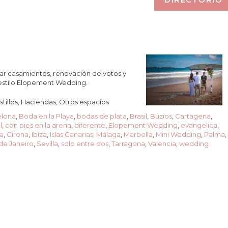
rar casamientos, renovación de votos y
 estilo Elopement Wedding.
tillos, Haciendas, Otros espacios
elona
,
Boda en la Playa
,
bodas de plata
,
Brasil
,
Búzios
,
Cartagena
,
l
,
con pies en la arena
,
diferente
,
Elopement Wedding
,
evangelica
,
va
,
Girona
,
Ibiza
,
Islas Canarias
,
Málaga
,
Marbella
,
Mini Wedding
,
Palma
,
de Janeiro
,
Sevilla
,
solo entre dos
,
Tarragona
,
Valencia
,
wedding