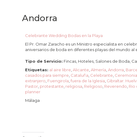
Andorra
Celebrante Wedding Bodas en la Playa
El Pr. Omar Zaracho es un Ministro especialista en celeb
aniversarios de boda en diferentes playas del mundo al
Tipo de Servicio:
Fincas, Hoteles, Salones de Boda, Cas
Etiquetas:
al aire libre
,
Alicante
,
Almería
,
Andorra
,
Barc
casados para siempre
,
Cataluña
,
Celebrante
,
Ceremonia
extranjero
,
Fuengirola
,
fuera de la Iglesia
,
Gibraltar. Huel
Pastor
,
protestante
,
religiosa
,
Religioso
,
Reverendo
,
Rio 
planner
Málaga