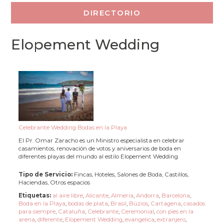
Elopement Wedding
Celebrante Wedding Bodas en la Playa
El Pr. Omar Zaracho es un Ministro especialista en celebrar
casamientos, renovación de votos y aniversarios de boda en
diferentes playas del mundo al estilo Elopement Wedding.
Tipo de Servicio:
Fincas, Hoteles, Salones de Boda, Castillos,
Haciendas, Otros espacios
Etiquetas:
al aire libre
,
Alicante
,
Almería
,
Andorra
,
Barcelona
,
Boda en la Playa
,
bodas de plata
,
Brasil
,
Búzios
,
Cartagena
,
casados
para siempre
,
Cataluña
,
Celebrante
,
Ceremonial
,
con pies en la
arena
,
diferente
,
Elopement Wedding
,
evangelica
,
extranjero
,