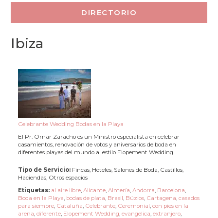
Ibiza
Celebrante Wedding Bodas en la Playa
El Pr. Omar Zaracho es un Ministro especialista en celebrar
casamientos, renovación de votos y aniversarios de boda en
diferentes playas del mundo al estilo Elopement Wedding.
Tipo de Servicio:
Fincas, Hoteles, Salones de Boda, Castillos,
Haciendas, Otros espacios
Etiquetas:
al aire libre
,
Alicante
,
Almería
,
Andorra
,
Barcelona
,
Boda en la Playa
,
bodas de plata
,
Brasil
,
Búzios
,
Cartagena
,
casados
para siempre
,
Cataluña
,
Celebrante
,
Ceremonial
,
con pies en la
arena
,
diferente
,
Elopement Wedding
,
evangelica
,
extranjero
,